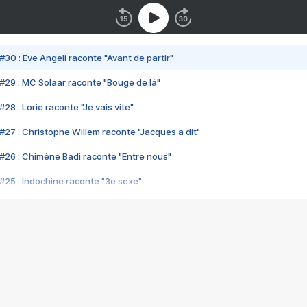
#30 : Eve Angeli raconte "Avant de partir"
#29 : MC Solaar raconte "Bouge de là"
28 : Lorie raconte "Je vais vite"
#27 : Christophe Willem raconte "Jacques a dit"
#26 : Chimène Badi raconte "Entre nous"
#25 : Indochine raconte "3e sexe"
#24 : Zaho raconte "C'est chelou"
#23 : Patrick Bruel raconte "Au café des délices"
#22 : Kyo raconte "Le chemin"
#21 : Nolwenn Leroy raconte "Cassé"
#20 : Patrick Hernandez raconte "Born to be alive"