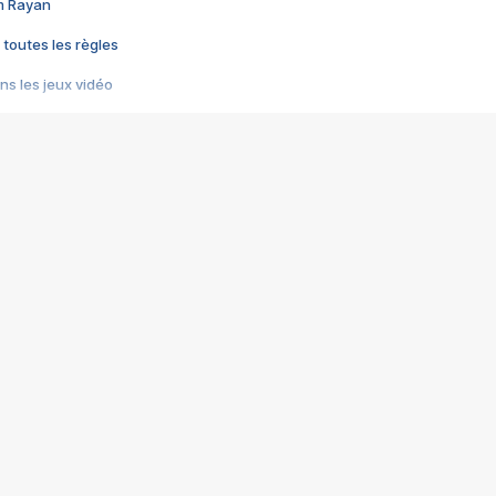
im Rayan
 toutes les règles
s les jeux vidéo
us choquant de Rockstar ? - Le scandale BULLY
e plus moche de Steam
du RÊVE tourne au CAUCHEMAR
pendant 8 heures
it… à tort
umiliés par un jeu vidéo
ire - Final Fantasy 8
ti un empire - Age of Empires
story DOFUS
tard, il crée l'un des pires jeux de tous les temps, MindsEye.