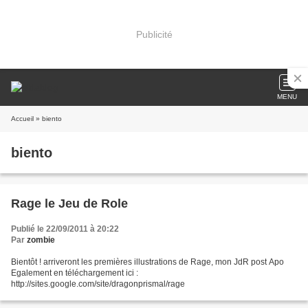
Publicité
MENU
Accueil
» biento
biento
Rage le Jeu de Role
Publié le 22/09/2011 à 20:22
Par
zombie
Bientôt ! arriveront les premières illustrations de Rage, mon JdR post Apo
Egalement en téléchargement ici :
http://sites.google.com/site/dragonprismal/rage