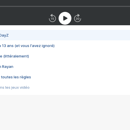
 DayZ
 a 13 ans (et vous l'avez ignoré)
e (littéralement)
im Rayan
 toutes les règles
s les jeux vidéo
us choquant de Rockstar ? - Le scandale BULLY
e plus moche de Steam
du RÊVE tourne au CAUCHEMAR
pendant 8 heures