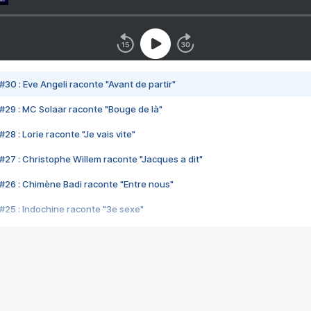
#30 : Eve Angeli raconte "Avant de partir"
#29 : MC Solaar raconte "Bouge de là"
28 : Lorie raconte "Je vais vite"
#27 : Christophe Willem raconte "Jacques a dit"
#26 : Chimène Badi raconte "Entre nous"
#25 : Indochine raconte "3e sexe"
#24 : Zaho raconte "C'est chelou"
#23 : Patrick Bruel raconte "Au café des délices"
#22 : Kyo raconte "Le chemin"
#21 : Nolwenn Leroy raconte "Cassé"