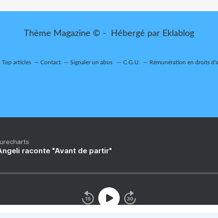
Thème Magazine © - Hébergé par
Eklablog
Top articles
Contact
Signaler un abus
C.G.U.
Rémunération en droits d'
Purecharts
ngeli raconte "Avant de partir"