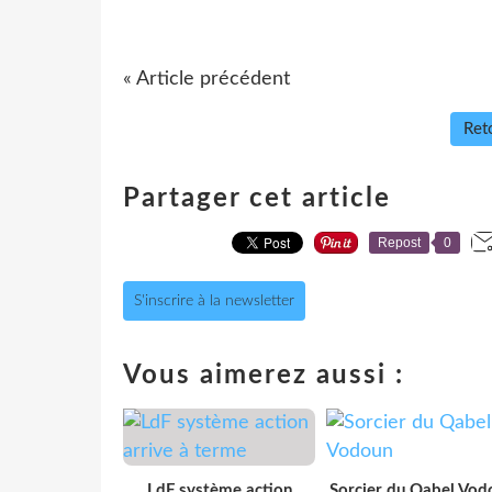
« Article précédent
Reto
Partager cet article
Repost
0
S'inscrire à la newsletter
Vous aimerez aussi :
LdF système action
Sorcier du Qabel Vod