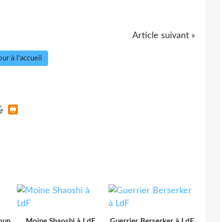
Article suivant »
ur à l'accueil
oun
Moine Shaoshi à LdF
Guerrier Berserker à LdF