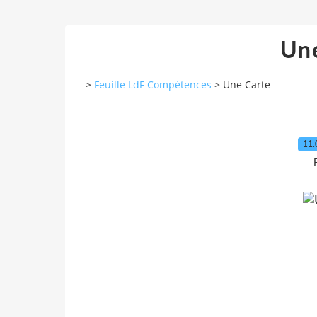
Un
>
Feuille LdF Compétences
>
Une Carte
11.