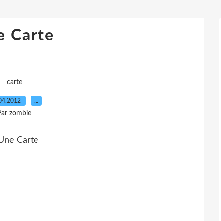
e Carte
carte
04.2012
…
Par zombie