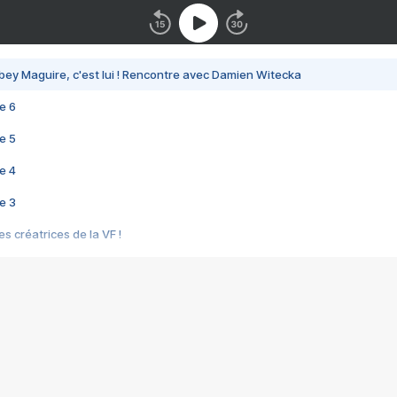
bey Maguire, c'est lui ! Rencontre avec Damien Witecka
e 6
e 5
e 4
e 3
s créatrices de la VF !
e 2
e 1
e Mektoub My Love arrive enfin ! Rencontre avec Shaïn Boumedine et Sal
i : après Toni en famille
elle réalise le bouleversant Dites lui que je l'aime